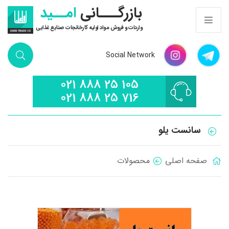
بازرگـــانی
امــید
واردات و فروش مواد اولیه کارخانجات صنایع غذایی
Social Network
021 888 25 105
021 888 25 716
سانست یلو
صفحه اصلی
محصولات