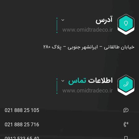
آدرس
خیابان طالقانی – ایرانشهر جنوبی – پلاک 280
اطلاعات
تماس
021 888 25 105
021 888 25 716
0912 533 65 40