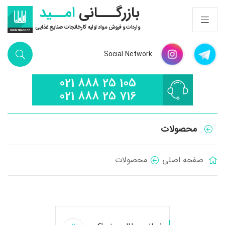
بازرگـــانی
امــید
واردات و فروش مواد اولیه کارخانجات صنایع غذایی
Social Network
021 888 25 105
021 888 25 716
محصولات
صفحه اصلی
محصولات