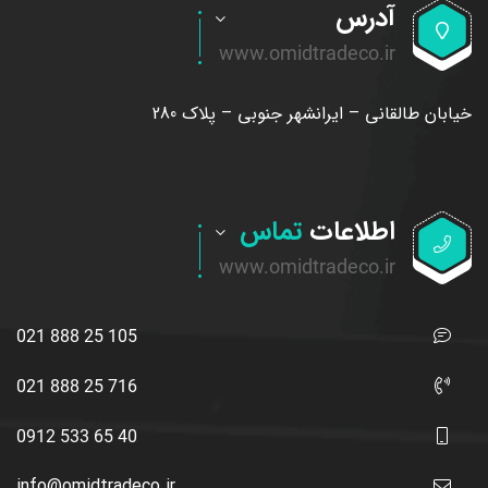
آدرس
خیابان طالقانی – ایرانشهر جنوبی – پلاک 280
اطلاعات
تماس
021 888 25 105
021 888 25 716
0912 533 65 40
info@omidtradeco.ir