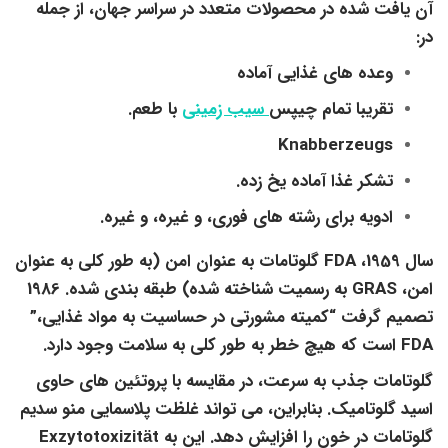
آن یافت شده در محصولات متعدد در سراسر جهان، از جمله
در:
وعده های غذایی آماده
تقریبا تمام چیپس
سیب زمینی
با طعم.
Knabberzeugs
تشکر غذا آماده یخ زده.
ادویه برای رشته های فوری، و غیره، و غیره.
سال 1959، FDA گلوتامات به عنوان امن (به طور کلی به عنوان
امن، GRAS به رسمیت شناخته شده) طبقه بندی شده. 1986
تصمیم گرفت “کمیته مشورتی در حساسیت به مواد غذایی،”
FDA است که هیچ خطر به طور کلی به سلامت وجود دارد.
گلوتامات جذب به سرعت، در مقایسه با پروتئین های حاوی
اسید گلوتامیک. بنابراین، می تواند غلظت پلاسمایی منو سدیم
گلوتامات در خون را افزایش دهد. این به Exzytotoxizität