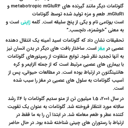
گلوتامات دیگر مانند گیرنده های metabotropic mGluR4 و
mGluR1. طعم و مزه تولید شده توسط گلوتامات
است
یونامی
نام و یکی از پنج سلیقه است. کلمه
ژاپنی
است و
به معنی “خوشمزه، دلچسب.”
تحقیقات نشان داد که گلوتامات اسید آمینه یک انتقال دهنده
عصبی در
مغز
است. ساختار بافت های دیگر در بدن انسان نیز
به آنها تجدید نظر شود. توابع متفاوت از رسپتورهای گلوتامات
با بیماری های عصبی مرتبط است که از جمله آلزایمر و کره
هانتینگتون در ارتباط بوده است. در مطالعات حیوانی، پس از
آسیب گلوتامات به سلول های عصبی در مغز را سبب شده
است.
در سال 2001، 1.5 میلیون تن از منو سدیم گلوتامات با 4٪ رشد
سالانه مورد انتظار فروخته شد. گلوتامات به عنوان یک تقویت
کننده عطر و طعم معامله شد. در ابتدا آن را به ما فقط در
ارتباط با رستوران های چینی شناخته شده بود. در حال حاضر