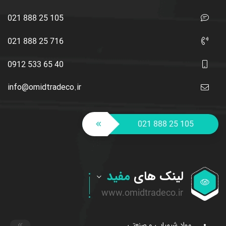
021 888 25 105
021 888 25 716
0912 533 65 40
info@omidtradeco.ir
021 888 25 105
لینک های
مفید
مواد شیمیایی و صنعتی