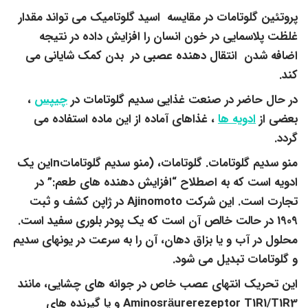
پروتئین گلوتامات در مقایسه اسید گلوتامیک می تواند مقدار
غلظت پلاسمایی در خون انسان را افزایش داده در نتیجه
اضافه شدن انتقال دهنده عصبی در بدن کمک شایانی می
کند.
در حال حاضر در صنعت غذایی سدیم گلوتامات در
چیپس
،
بعضی از
ادویه ها
، غذاهای آماده از این ماده استفاده می
گردد.
منو سدیم گلوتامات. گلوتامات، (منو سدیم گلوتاماتnاین یک
ادویه است که به اصطلاح “افزایش دهنده های طعم:” در
تجارت است. این شرکت Ajinomoto در ژاپن کشف و ثبت
1909 در حالت خالص آن است که یک پودر بلوری سفید است.
محلول در آب و یا بزاق دهان، آن را به سرعت در یونهای سدیم
و گلوتامات تبدیل می شود.
این تحریک انتهای عصب خاص در جوانه های چشایی، مانند
Aminosräurerezeptor T1R1/T1R3 و یا گیرنده های