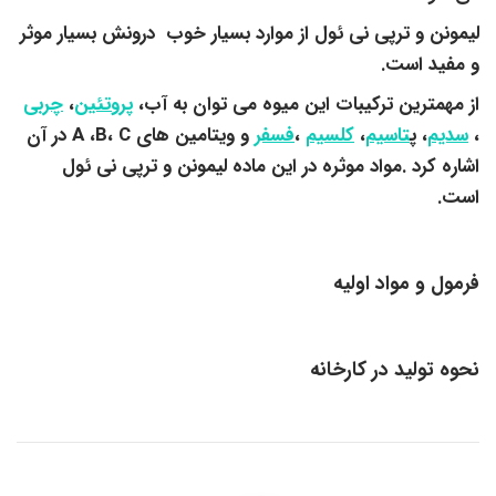
لیمونن و ترپی نی ئول از موارد بسیار خوب درونش بسیار موثر
و مفید است.
از مهمترین ترکیبات این میوه می توان به آب،
پروتئین
،
چربی
،
سدیم
، پ
تاسیم
،
کلسیم
،
فسفر
و ویتامین های A ،B، C در آن
اشاره کرد .مواد موثره در این ماده لیمونن و ترپی نی ئول
است.
فرمول و مواد اولیه
نحوه تولید در کارخانه