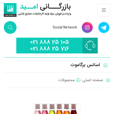
بازرگـــانی
امــید
واردات و فروش مواد اولیه کارخانجات صنایع غذایی
Social Network
021 888 25 105
021 888 25 716
اسانس برگاموت
صفحه اصلی
محصولات