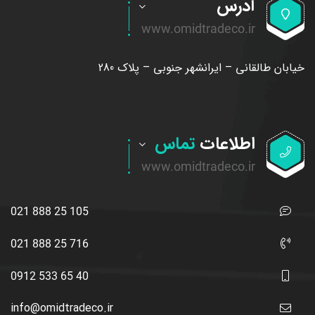
آدرس
خیابان طالقانی – ایرانشهر جنوبی – پلاک 280
اطلاعات
تماس
021 888 25 105
021 888 25 716
0912 533 65 40
info@omidtradeco.ir