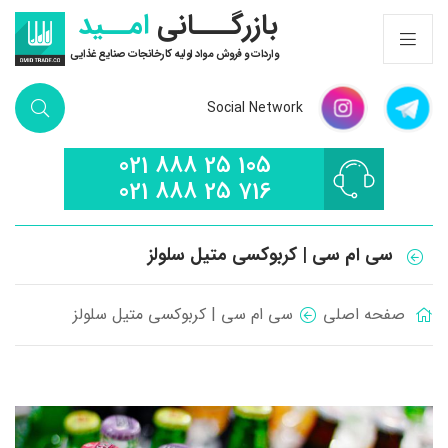
بازرگـــانی
امــید
واردات و فروش مواد اولیه کارخانجات صنایع غذایی
Social Network
021 888 25 105
021 888 25 716
سی ام سی | کربوکسی متیل سلولز
صفحه اصلی
سی ام سی | کربوکسی متیل سلولز